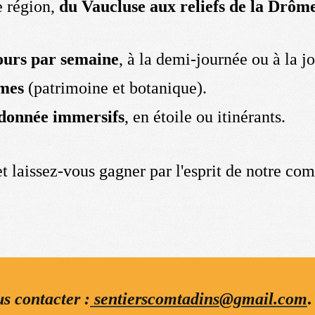
e région,
du Vaucluse aux reliefs de la Drôm
ours par semaine
, à la demi-journée ou à la j
mes
(patrimoine et botanique).
ndonnée immersifs
, en étoile ou itinérants.
et laissez-vous gagner par l'esprit de notre c
s contacter :
sentierscomtadins@gmail.com
.