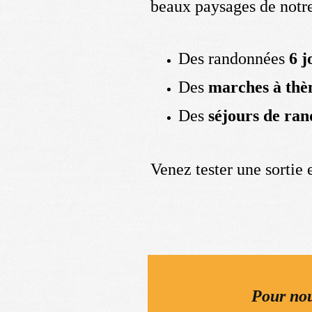
beaux paysages de notr
Des randonnées
6 j
Des
marches à thè
Des
séjours de ra
Venez tester une sortie 
Pour nou