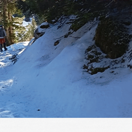
Exporter les lignes sélectionnées
Exporter toutes les colonnes
Exporter uniquement les colonnes affichées
Menu
?>
Images de la page d'accueil
Cliquez pour éditer