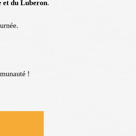
e et du Luberon
.
ournée.
ommunauté !