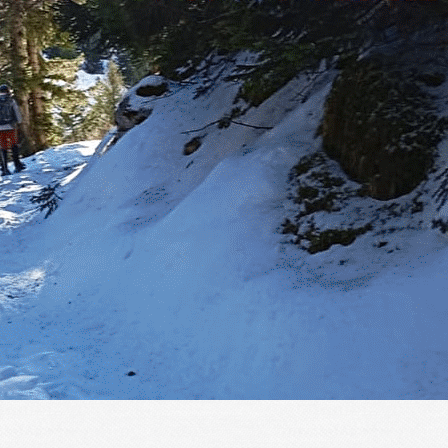
Exporter les lignes sélectionnées
Exporter toutes les colonnes
Exporter uniquement les colonnes affichées
Menu
?>
Images de la page d'accueil
Cliquez pour éditer