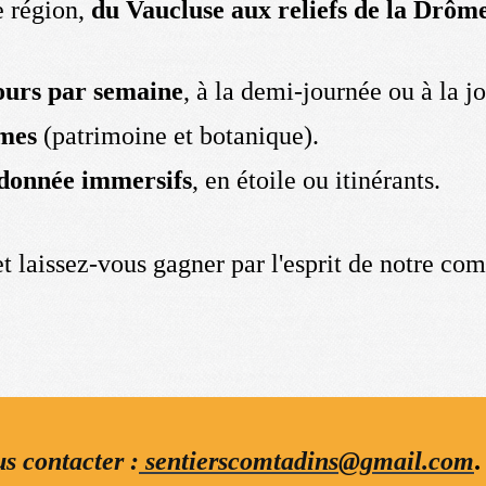
e région,
du Vaucluse aux reliefs de la Drôm
ours par semaine
, à la demi-journée ou à la j
mes
(patrimoine et botanique).
ndonnée immersifs
, en étoile ou itinérants.
et laissez-vous gagner par l'esprit de notre c
s contacter :
sentierscomtadins@gmail.com
.