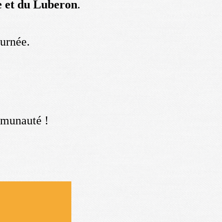
e et du Luberon
.
ournée.
ommunauté !