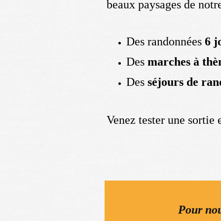
beaux paysages de notr
Des randonnées
6 j
Des
marches à thè
Des
séjours de ra
Venez tester une sortie 
Pour nou