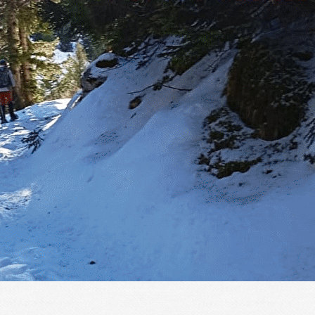
Exporter les lignes sélectionnées
Exporter toutes les colonnes
Exporter uniquement les colonnes affichées
Menu
?>
Images de la page d'accueil
Cliquez pour éditer