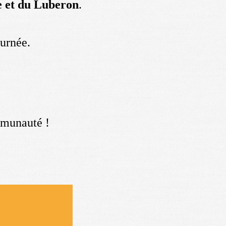
e et du Luberon
.
ournée.
ommunauté !