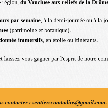
e région,
du Vaucluse aux reliefs de la Drôm
ours par semaine
, à la demi-journée ou à la j
mes
(patrimoine et botanique).
ndonnée immersifs
, en étoile ou itinérants.
et laissez-vous gagner par l'esprit de notre c
s contacter :
sentierscomtadins@gmail.com
.