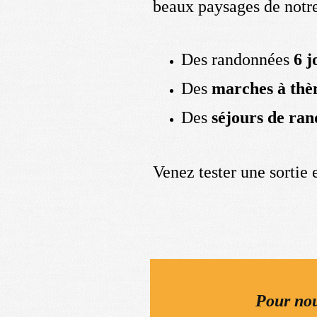
beaux paysages de notr
Des randonnées
6 j
Des
marches à thè
Des
séjours de ra
Venez tester une sortie 
Pour nou