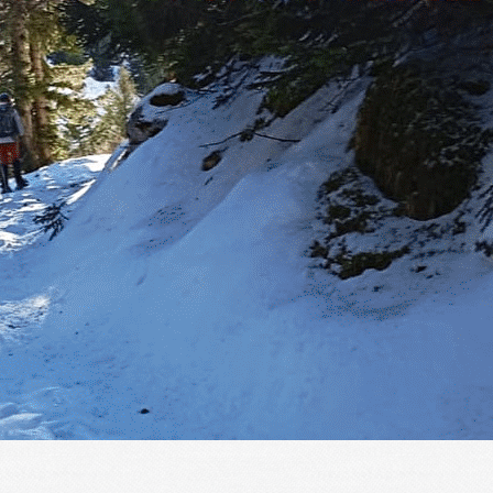
Exporter les lignes sélectionnées
Exporter toutes les colonnes
Exporter uniquement les colonnes affichées
Menu
?>
Images de la page d'accueil
Cliquez pour éditer