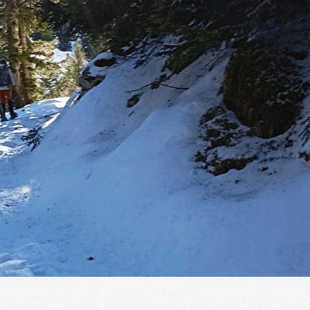
Exporter les lignes sélectionnées
Exporter toutes les colonnes
Exporter uniquement les colonnes affichées
Menu
?>
Images de la page d'accueil
Cliquez pour éditer