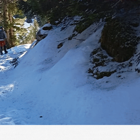
Exporter les lignes sélectionnées
Exporter toutes les colonnes
Exporter uniquement les colonnes affichées
Menu
?>
Images de la page d'accueil
Cliquez pour éditer