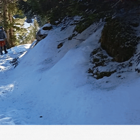
Exporter les lignes sélectionnées
Exporter toutes les colonnes
Exporter uniquement les colonnes affichées
Menu
?>
Images de la page d'accueil
Cliquez pour éditer