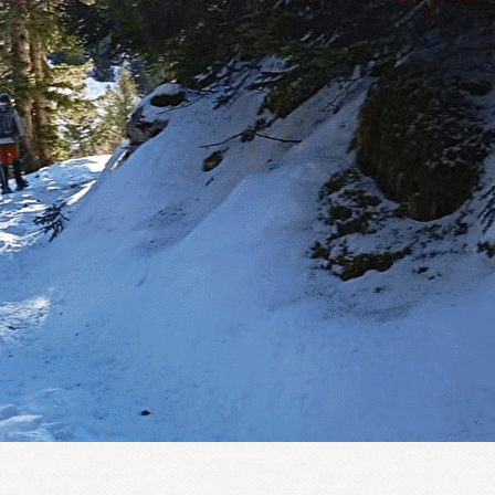
Exporter les lignes sélectionnées
Exporter toutes les colonnes
Exporter uniquement les colonnes affichées
Menu
?>
Images de la page d'accueil
Cliquez pour éditer