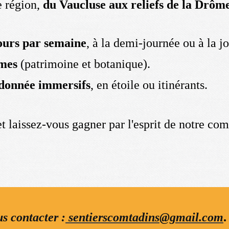
e région,
du Vaucluse aux reliefs de la Drôm
ours par semaine
, à la demi-journée ou à la j
mes
(patrimoine et botanique).
ndonnée immersifs
, en étoile ou itinérants.
et laissez-vous gagner par l'esprit de notre c
s contacter :
sentierscomtadins@gmail.com
.