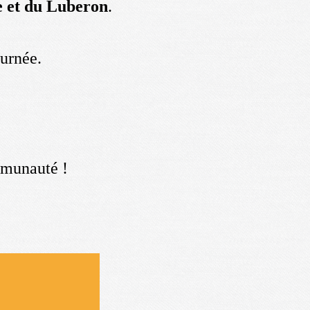
e et du Luberon
.
ournée.
ommunauté !