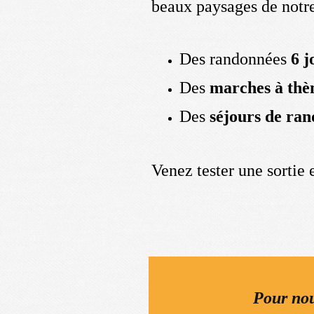
beaux paysages de notr
Des randonnées
6 j
Des
marches à thè
Des
séjours de ra
Venez tester une sortie 
Pour nou