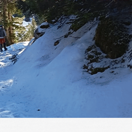
Exporter les lignes sélectionnées
Exporter toutes les colonnes
Exporter uniquement les colonnes affichées
Menu
?>
Images de la page d'accueil
Cliquez pour éditer