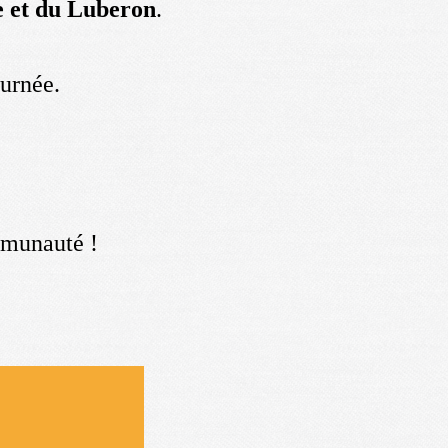
e et du Luberon
.
ournée.
ommunauté !