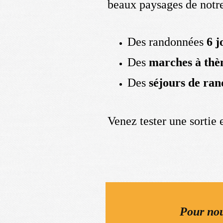
beaux paysages de notr
Des randonnées
6 j
Des
marches à thè
Des
séjours de ra
Venez tester une sortie 
Pour nou