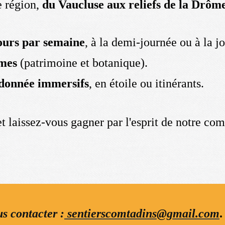
e région,
du Vaucluse aux reliefs de la Drôm
ours par semaine
, à la demi-journée ou à la j
mes
(patrimoine et botanique).
ndonnée immersifs
, en étoile ou itinérants.
et laissez-vous gagner par l'esprit de notre c
s contacter :
sentierscomtadins@gmail.com
.