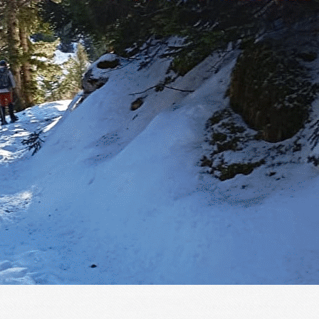
Exporter les lignes sélectionnées
Exporter toutes les colonnes
Exporter uniquement les colonnes affichées
Menu
?>
Images de la page d'accueil
Cliquez pour éditer