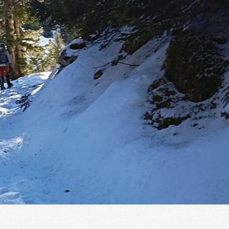
Exporter les lignes sélectionnées
Exporter toutes les colonnes
Exporter uniquement les colonnes affichées
Menu
?>
Images de la page d'accueil
Cliquez pour éditer