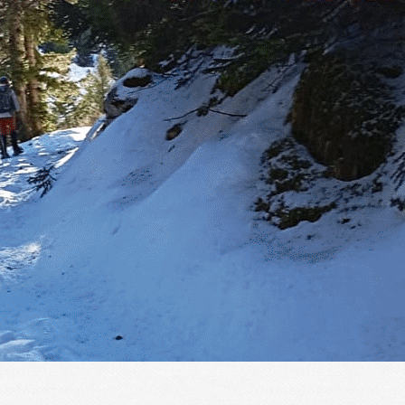
Exporter les lignes sélectionnées
Exporter toutes les colonnes
Exporter uniquement les colonnes affichées
Menu
?>
Images de la page d'accueil
Cliquez pour éditer