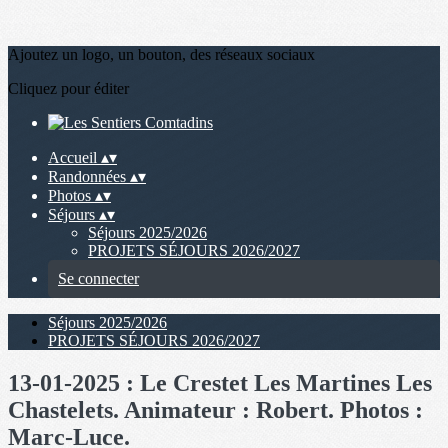
Ajoutez un logo, un bouton, des réseaux sociaux
Cliquez pour éditer
Accueil
▴
▾
Randonnées
▴
▾
Photos
▴
▾
Séjours
▴
▾
Séjours 2025/2026
PROJETS SÉJOURS 2026/2027
Se connecter
Séjours 2025/2026
PROJETS SÉJOURS 2026/2027
13-01-2025 : Le Crestet Les Martines Les
Chastelets. Animateur : Robert. Photos :
Marc-Luce.