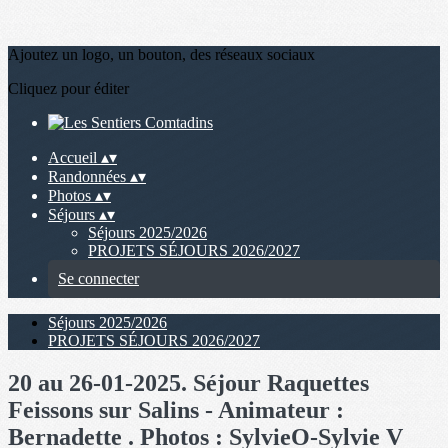
Ajoutez un logo, un bouton, des réseaux sociaux
Cliquez pour éditer
Accueil
▴
▾
Randonnées
▴
▾
Photos
▴
▾
Séjours
▴
▾
Séjours 2025/2026
PROJETS SÉJOURS 2026/2027
Se connecter
Séjours 2025/2026
PROJETS SÉJOURS 2026/2027
20 au 26-01-2025. Séjour Raquettes
Feissons sur Salins - Animateur :
Bernadette . Photos : SylvieO-Sylvie V