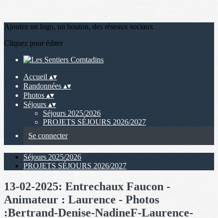
Ajoutez un logo, un bouton, des réseaux sociaux
Cliquez pour éditer
Accueil
▴
▾
Randonnées
▴
▾
Photos
▴
▾
Séjours
▴
▾
Séjours 2025/2026
PROJETS SÉJOURS 2026/2027
Se connecter
Séjours 2025/2026
PROJETS SÉJOURS 2026/2027
13-02-2025: Entrechaux Faucon -
Animateur : Laurence - Photos
:Bertrand-Denise-NadineF-Laurence-