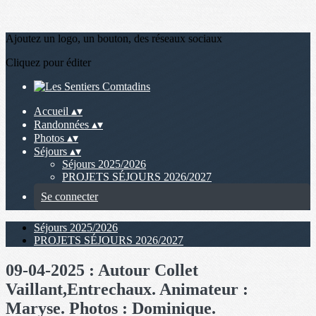
Ajoutez un logo, un bouton, des réseaux sociaux
Cliquez pour éditer
Accueil
▴
▾
Randonnées
▴
▾
Photos
▴
▾
Séjours
▴
▾
Séjours 2025/2026
PROJETS SÉJOURS 2026/2027
Se connecter
Séjours 2025/2026
PROJETS SÉJOURS 2026/2027
09-04-2025 : Autour Collet
Vaillant,Entrechaux. Animateur :
Maryse. Photos : Dominique.