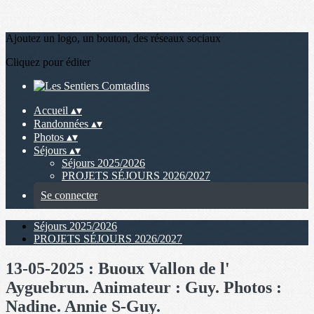
Ajoutez un logo, un bouton, des réseaux sociaux
Cliquez pour éditer
Accueil
▴
▾
Randonnées
▴
▾
Photos
▴
▾
Séjours
▴
▾
Séjours 2025/2026
PROJETS SÉJOURS 2026/2027
Se connecter
Séjours 2025/2026
PROJETS SÉJOURS 2026/2027
13-05-2025 : Buoux Vallon de l'
Ayguebrun. Animateur : Guy. Photos :
Nadine. Annie S-Guy.