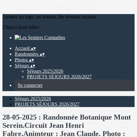
Ajoutez un logo, un bouton, des réseaux sociaux
Cliquez pour éditer
Accueil
▴
▾
Randonnées
▴
▾
Photos
▴
▾
Séjours
▴
▾
Séjours 2025/2026
PROJETS SÉJOURS 2026/2027
Se connecter
Séjours 2025/2026
PROJETS SÉJOURS 2026/2027
28-05-2025 : Randonnée Botanique Mont
Serein.Circuit Jean Henri
Fabre.Animteur : Jean Claude. Photo :