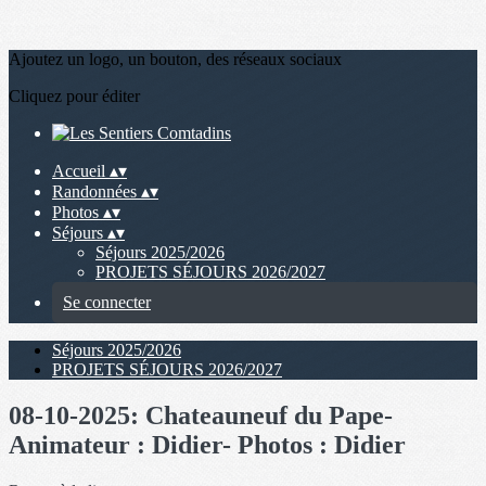
Ajoutez un logo, un bouton, des réseaux sociaux
Cliquez pour éditer
Accueil
▴
▾
Randonnées
▴
▾
Photos
▴
▾
Séjours
▴
▾
Séjours 2025/2026
PROJETS SÉJOURS 2026/2027
Se connecter
Séjours 2025/2026
PROJETS SÉJOURS 2026/2027
08-10-2025: Chateauneuf du Pape-
Animateur : Didier- Photos : Didier