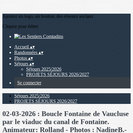
Ajoutez un logo, un bouton, des réseaux sociaux
Cliquez pour éditer
Accueil
▴
▾
Randonnées
▴
▾
Photos
▴
▾
Séjours
▴
▾
Séjours 2025/2026
PROJETS SÉJOURS 2026/2027
Se connecter
Séjours 2025/2026
PROJETS SÉJOURS 2026/2027
02-03-2026 : Boucle Fontaine de Vaucluse
par le viaduc du canal de Fontaine.
Animateur: Rolland - Photos : NadineB.-